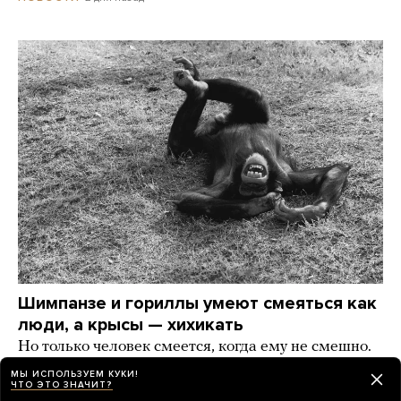
Шимпанзе и гориллы умеют смеяться как
люди, а крысы — хихикать
Но только человек смеется, когда ему не смешно.
А что еще наука знает о смехе?
МЫ ИСПОЛЬЗУЕМ КУКИ!
ЧТО ЭТО ЗНАЧИТ?
2 дня назад
РАЗБОР