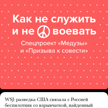
WSJ: разведка США связала с Россией
беспилотник со взрывчаткой, найденный