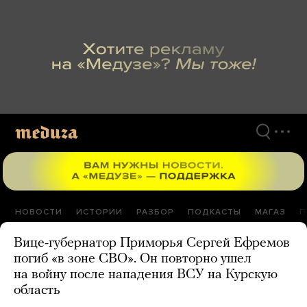
Перейти
к
материалам
НОВОСТИ
ИСТОРИИ
РАЗБОР
ПОДКАСТЫ
МАГАЗ
П
Вице-губернатор Приморья Сергей Ефремов
погиб «в зоне СВО». Он повторно ушел
на войну после нападения ВСУ на Курскую
область