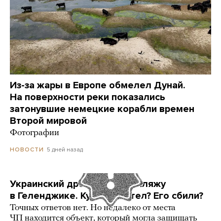
Из-за жары в Европе обмелел Дунай.
На поверхности реки показались
затонувшие немецкие корабли времен
Второй мировой
Фотографии
5 дней назад
НОВОСТИ
Украинский дрон попал по пляжу
в Геленджике. Куда он летел? Его сбили?
Точных ответов нет. Но недалеко от места
ЧП находится объект, который могла защищать