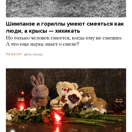
Шимпанзе и гориллы умеют смеяться как
люди, а крысы — хихикать
Но только человек смеется, когда ему не смешно.
А что еще наука знает о смехе?
день назад
РАЗБОР