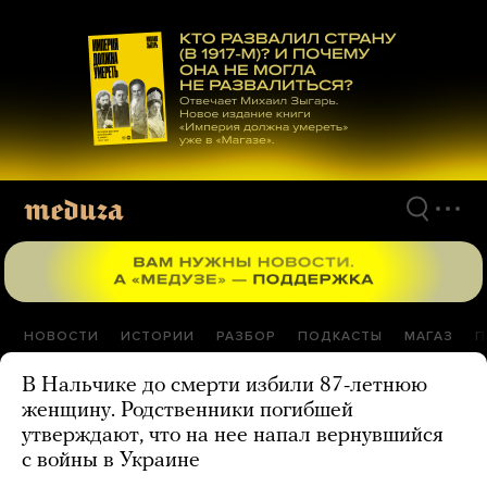
Перейти
к
материалам
НОВОСТИ
ИСТОРИИ
РАЗБОР
ПОДКАСТЫ
МАГАЗ
П
В Нальчике до смерти избили 87-летнюю
женщину. Родственники погибшей
утверждают, что на нее напал вернувшийся
с войны в Украине