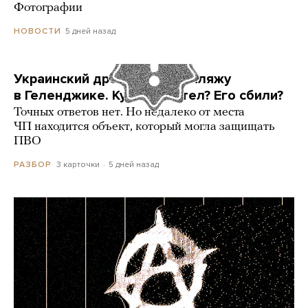
Фотографии
5 дней назад
НОВОСТИ
Украинский дрон попал по пляжу
в Геленджике. Куда он летел? Его сбили?
Точных ответов нет. Но недалеко от места
ЧП находится объект, который могла защищать
ПВО
3 карточки
5 дней назад
РАЗБОР