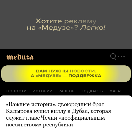
Перейти
к
материалам
НОВОСТИ
ИСТОРИИ
РАЗБОР
ПОДКАСТЫ
МАГАЗ
П
«Важные истории»: двоюродный брат
Кадырова купил виллу в Дубае, которая
служит главе Чечни «неофициальным
посольством» республики