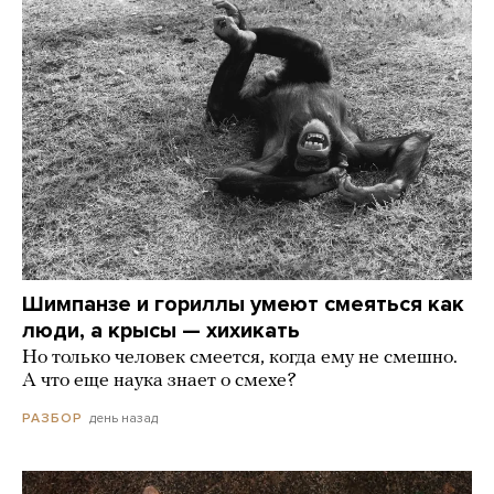
Шимпанзе и гориллы умеют смеяться как
люди, а крысы — хихикать
Но только человек смеется, когда ему не смешно.
А что еще наука знает о смехе?
день назад
РАЗБОР