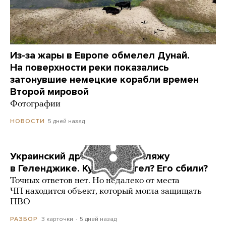
Из-за жары в Европе обмелел Дунай.
На поверхности реки показались
затонувшие немецкие корабли времен
Второй мировой
Фотографии
5 дней назад
НОВОСТИ
Украинский дрон попал по пляжу
в Геленджике. Куда он летел? Его сбили?
Точных ответов нет. Но недалеко от места
ЧП находится объект, который могла защищать
ПВО
3 карточки
5 дней назад
РАЗБОР