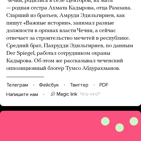
Чечни, родились в селе Центорой, их мать
— родная сестра Ахмата Кадырова, отца Рамзана.
Старший из братьев, Амруди Эдильгириев, как
пишут «Важные истории», занимал разные
должности в органах власти Чечни, а сейчас
отвечает за строительство мечетей в республике.
Средний брат, Пахрудди Эдильгириев, по данным
Der Spiegel, работал сотрудником охраны
Кадырова. Об этом же рассказывал чеченский
оппозиционный блогер Тумсо Абдурахманов.
Телеграм
Фейсбук
Твиттер
PDF
Magic link
Что-что?
Напишите нам