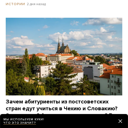
2 дня назад
ИСТОРИИ
Зачем абитуриенты из постсоветских
стран едут учиться в Чехию и Словакию?
Это дорого? А язык сложно выучить? Вот
МЫ ИСПОЛЬЗУЕМ КУКИ!
что говорят они сами
ЧТО ЭТО ЗНАЧИТ?