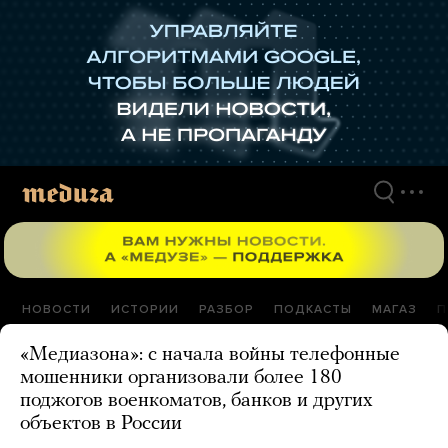
Перейти
к
материалам
НОВОСТИ
ИСТОРИИ
РАЗБОР
ПОДКАСТЫ
МАГАЗ
П
«Медиазона»: с начала войны телефонные
мошенники организовали более 180
поджогов военкоматов, банков и других
объектов в России