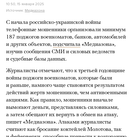
10:50, 15 января 2025
Источник:
Медиазона
С начала российско-украинской войны
телефонные мошенники организовали минимум
187 поджогов военкоматов, банков, автомобилей
и других объектов,
подсчитала
«Медиазона»,
изучив сообщения СМИ и силовых ведомств
и судебные базы данных.
Журналисты отмечают, что к третьей годовщине
войны поджоги военкоматов, которые были
и раньше, намного чаще становятся результатом
действий жертв мошенников, чем антивоенными
акциями. Как правило, мошенники вначале
вымогают деньги, представляясь силовиками,
а затем обещают их вернуть в обмен на атаку,
пишет «Медиазона». Атаками журналисты
считают как бросание коктейлей Молотова, так
и фейерверки, способные привести к возгоранию.