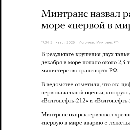
Минтранс назвал р
море «первой в ми
17:34, 2 января 2025
Источник:
Минтранс РФ
В результате крушения двух танк
декабря в море попало около 2,4 
министерство транспорта РФ.
В ведомстве отметили, что эта ц
первоначальной оценки, которую 
«Волгонефть-212» и «Волгонефть-
Минтранс охарактеризовал чрезв
«первую в мире аварию с „тяжел