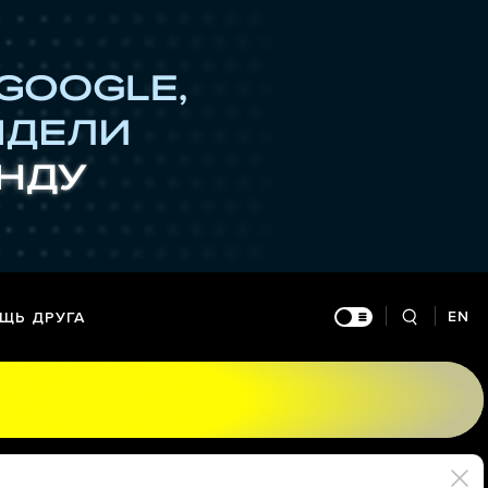
EN
ЩЬ ДРУГА