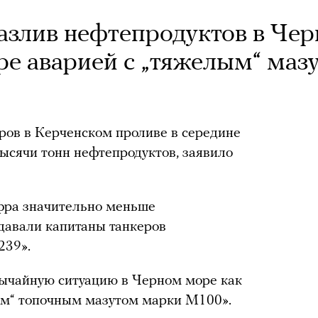
азлив нефтепродуктов в Че
ре аварией с „тяжелым“ маз
еров в Керченском проливе в середине
тысячи тонн нефтепродуктов, заявило
ифра значительно меньше
давали капитаны танкеров
239».
ычайную ситуацию в Черном море как
ым“ топочным мазутом марки М100».