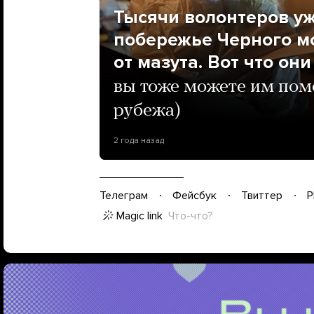
Тысячи волонтеров уж
побережье Черного м
от мазута. Вот что он
вы тоже можете им помо
рубежа)
2 года назад
Телеграм
Фейсбук
Твиттер
P
Magic link
Что-что?