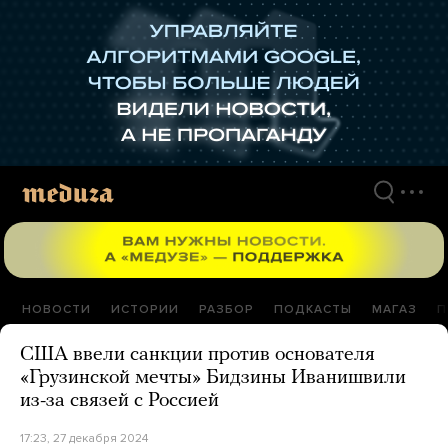
Перейти
к
материалам
НОВОСТИ
ИСТОРИИ
РАЗБОР
ПОДКАСТЫ
МАГАЗ
П
США ввели санкции против основателя
«Грузинской мечты» Бидзины Иванишвили
из-за связей с Россией
17:23, 27 декабря 2024