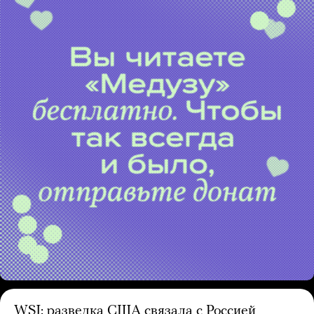
WSJ: разведка США связала с Россией