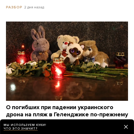
2 дня назад
РАЗБОР
О погибших при падении украинского
дрона на пляж в Геленджике по-прежнему
известно крайне мало. Вот что удалось
МЫ ИСПОЛЬЗУЕМ КУКИ!
узнать о жертвах за три дня
ЧТО ЭТО ЗНАЧИТ?