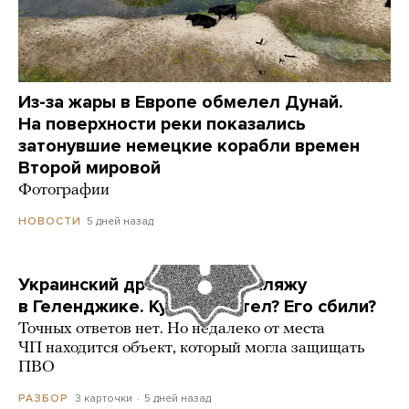
Из-за жары в Европе обмелел Дунай.
На поверхности реки показались
затонувшие немецкие корабли времен
Второй мировой
Фотографии
5 дней назад
НОВОСТИ
Украинский дрон попал по пляжу
в Геленджике. Куда он летел? Его сбили?
Точных ответов нет. Но недалеко от места
ЧП находится объект, который могла защищать
ПВО
3 карточки
5 дней назад
РАЗБОР