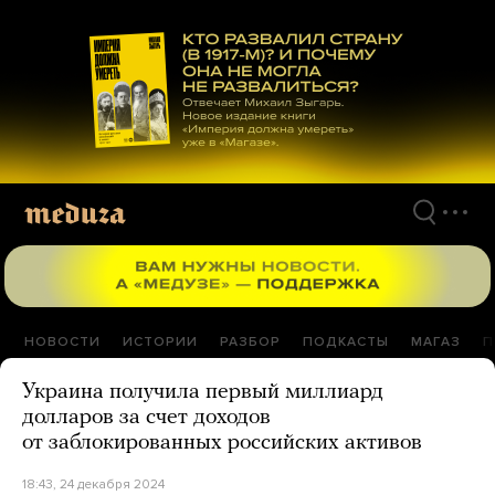
Перейти
к
материалам
НОВОСТИ
ИСТОРИИ
РАЗБОР
ПОДКАСТЫ
МАГАЗ
П
Украина получила первый миллиард
долларов за счет доходов
от заблокированных российских активов
18:43, 24 декабря 2024