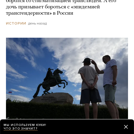
боролся со стигматизацией транслюдей. А его
дочь призывает бороться с «эпидемией
трансгендерности» в России
день назад
ИСТОРИИ
«Виталий Выбор Миллионов», «За Питер»,
МЫ ИСПОЛЬЗУЕМ КУКИ!
ЧТО ЭТО ЗНАЧИТ?
«Транспорт СПб» — так теперь