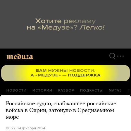
Перейти
к
материалам
НОВОСТИ
ИСТОРИИ
РАЗБОР
ПОДКАСТЫ
МАГАЗ
П
Российское судно, снабжавшее российские
войска в Сирии, затонуло в Средиземном
море
06:22, 24 декабря 2024