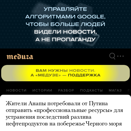
Перейти
к
материалам
НОВОСТИ
ИСТОРИИ
РАЗБОР
ПОДКАСТЫ
МАГАЗ
П
Жители Анапы потребовали от Путина
отправить «профессиональные ресурсы» для
устранения последствий разлива
нефтепродуктов на побережье Черного моря