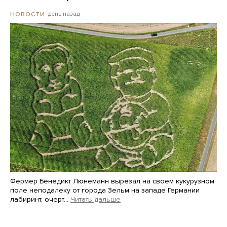
день назад
НОВОСТИ
Фермер Бенедикт Люнеманн вырезал на своем кукурузном
поле неподалеку от города Зельм на западе Германии
лабиринт, очерт…
Читать дальше
Martin Meissner / AP / Scanpix / LETA