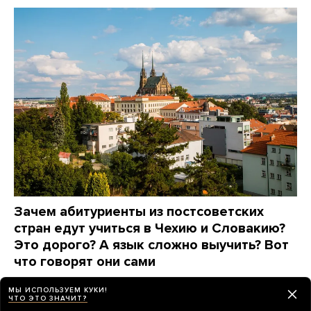
Зачем абитуриенты из постсоветских
стран едут учиться в Чехию и Словакию?
Это дорого? А язык сложно выучить? Вот
что говорят они сами
8 дней назад
ПАРТНЕРСКИЙ МАТЕРИАЛ
МЫ ИСПОЛЬЗУЕМ КУКИ!
ЧТО ЭТО ЗНАЧИТ?