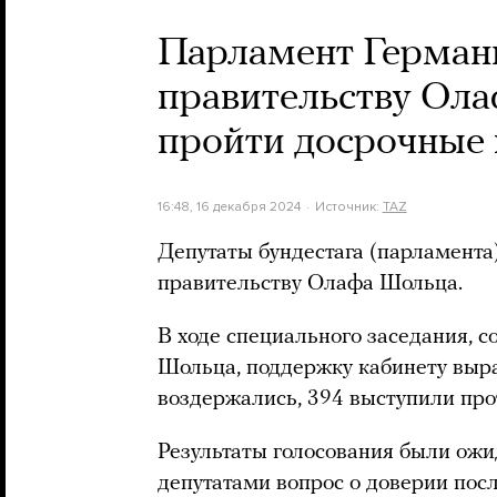
Парламент Германи
правительству Ол
пройти досрочные
16:48, 16 декабря 2024
Источник:
TAZ
Депутаты бундестага (парламента
правительству Олафа Шольца.
В ходе специального заседания, с
Шольца, поддержку кабинету выра
воздержались, 394 выступили про
Результаты голосования были ож
депутатами вопрос о доверии пос