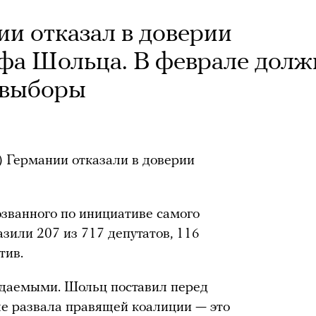
и отказал в доверии
афа Шольца. В феврале дол
 выборы
) Германии отказали в доверии
озванного по инициативе самого
зили 207 из 717 депутатов, 116
тив.
идаемыми. Шольц поставил перед
ле развала правящей коалиции — это