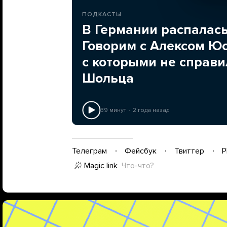
ПОДКАСТЫ
В Германии распалас
Говорим с Алексом Ю
с которыми не справи
Шольца
39 минут
2 года назад
Телеграм
Фейсбук
Твиттер
P
Magic link
Что-что?