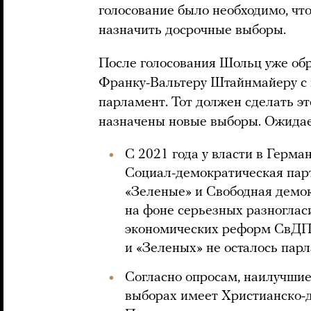
голосование было необходимо, ч
назначить досрочные выборы.
После голосования Шольц уже об
Франку-Вальтеру Штайнмайеру с
парламент. Тот должен сделать это
назначены новые выборы. Ожидает
С 2021 года у власти в Герма
Социал-демократическая парт
«Зеленые» и Свободная демок
на фоне серьезных разноглас
экономических реформ СвДП 
и «Зеленых» не осталось пар
Согласно опросам, наилучшие
выборах имеет Христианско-