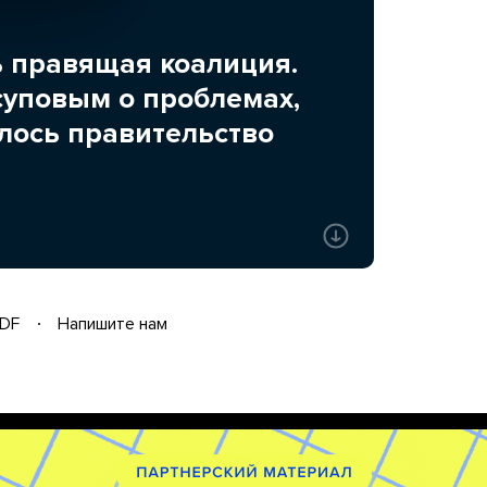
ь правящая коалиция.
суповым о проблемах,
лось правительство
DF
Напишите нам