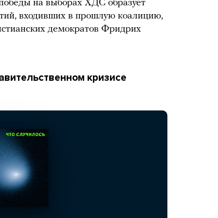
е победы на выборах ХДС образует
ртий, входивших в прошлую коалицию,
ристианских демократов Фридрих
равительственном кризисе