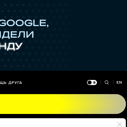
EN
ЩЬ ДРУГА