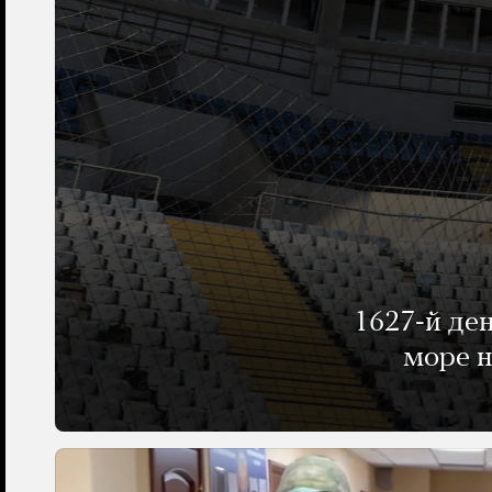
1627-й де
море н