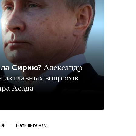
яла Сирию?
Александр
н из главных вопросов
ара Асада
DF
Напишите нам