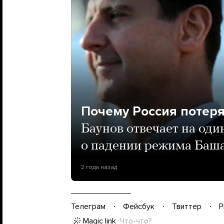
Почему Россия потер
Баунов отвечает на оди
о падении режима Баш
2 года назад
Телеграм
Фейсбук
Твиттер
P
Magic link
Что-что?