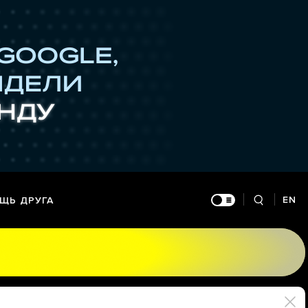
EN
ЩЬ ДРУГА