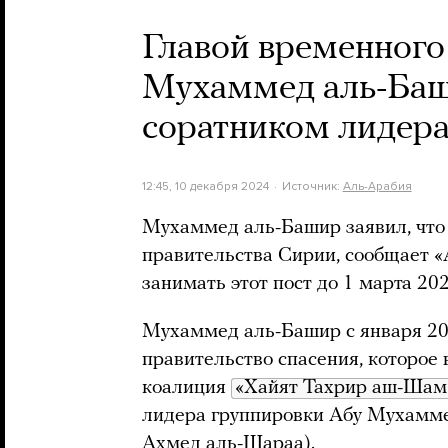
Главой временного
Мухаммед аль-Баш
соратником лидера
12:45, 10 декабря 2024
Источник:
Аль-Арабия
Мухаммед аль-Башир заявил, что
правительства Сирии, сообщает «
занимать этот пост до 1 марта 202
Мухаммед аль-Башир с января 20
правительство спасения, которое
коалиция
«Хайят Тахрир аш-Шам
лидера группировки Абу Мухамме
Ахмед аль-Шараа).