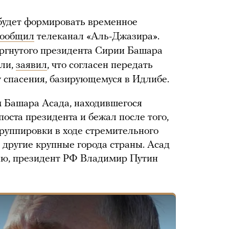
будет формировать временное
сообщил
телеканал «Аль-Джазира».
ергнутого президента Сирии Башара
али,
заявил
, что согласен передать
 спасения, базирующемуся в Идлибе.
м Башара Асада, находившегося
 поста президента и бежал после того,
руппировки в ходе стремительного
 другие крупные города страны. Асад
сию, президент РФ Владимир Путин