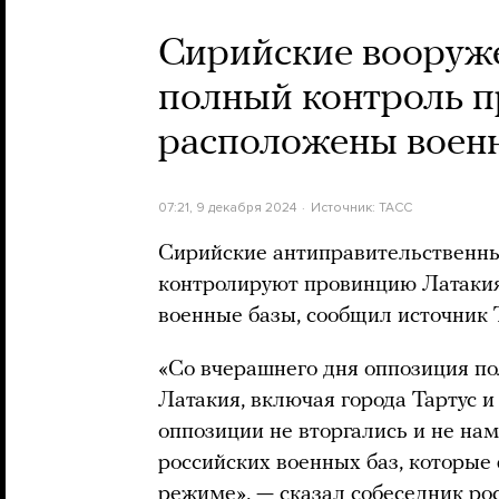
Сирийские вооруже
полный контроль п
расположены воен
07:21, 9 декабря 2024
Источник:
ТАСС
Сирийские антиправительственны
контролируют провинцию Латакия
военные базы, сообщил источник
«Со вчерашнего дня оппозиция п
Латакия, включая города Тартус 
оппозиции не вторгались и не на
российских военных баз, которы
режиме», — сказал собеседник рос