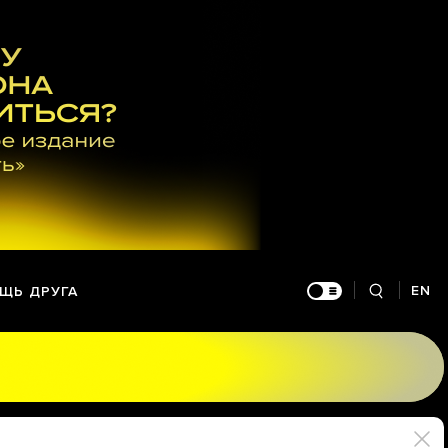
EN
ЩЬ ДРУГА