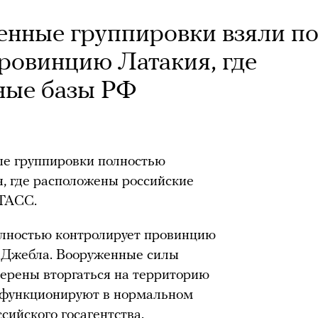
нные группировки взяли п
ровинцию Латакия, где
ные базы РФ
е группировки полностью
, где расположены российские
 ТАСС.
олностью контролирует провинцию
и Джебла. Вооруженные силы
мерены вторгаться на территорию
е функционируют в нормальном
сийского госагентства.