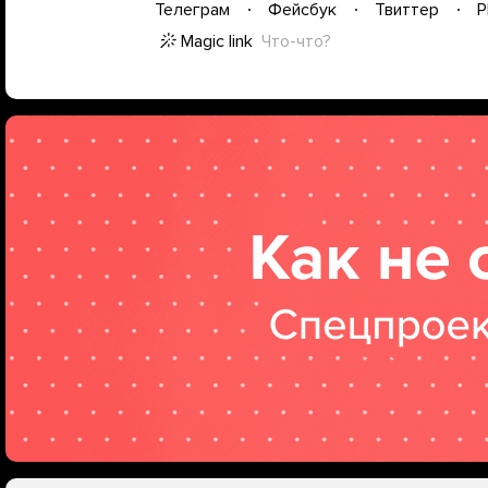
Телеграм
Фейсбук
Твиттер
P
Magic link
Что-что?