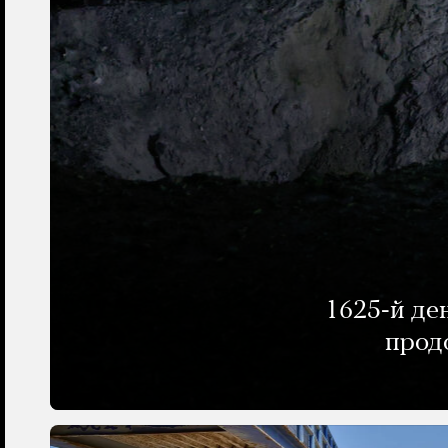
1625-й де
прод