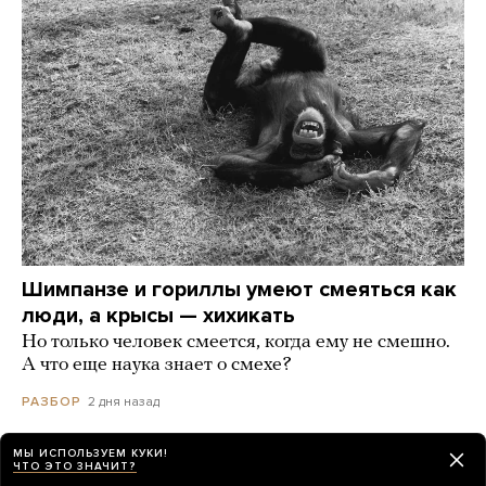
Шимпанзе и гориллы умеют смеяться как
люди, а крысы — хихикать
Но только человек смеется, когда ему не смешно.
А что еще наука знает о смехе?
2 дня назад
РАЗБОР
МЫ ИСПОЛЬЗУЕМ КУКИ!
ЧТО ЭТО ЗНАЧИТ?