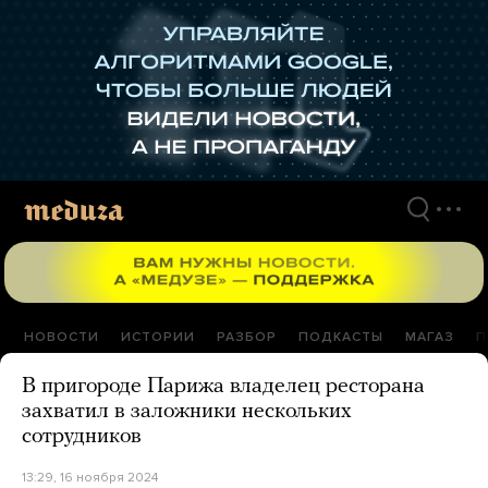
Перейти
к
материалам
НОВОСТИ
ИСТОРИИ
РАЗБОР
ПОДКАСТЫ
МАГАЗ
П
В пригороде Парижа владелец ресторана
захватил в заложники нескольких
сотрудников
13:29, 16 ноября 2024