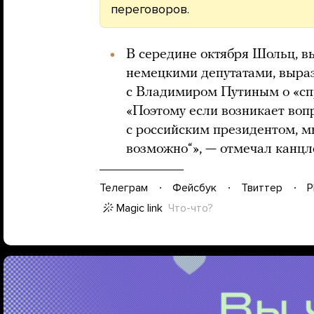
переговоров.
В середине октября Шольц, в
немецкими депутатами, выраз
с Владимиром Путиным о «сп
«Поэтому если возникает воп
с российским президентом, мы
возможно“», — отмечал канцл
Телеграм
Фейсбук
Твиттер
P
Magic link
Что-что?