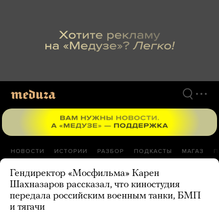
Перейти
к
материалам
НОВОСТИ
ИСТОРИИ
РАЗБОР
ПОДКАСТЫ
МАГАЗ
П
Гендиректор «Мосфильма» Карен
Шахназаров рассказал, что киностудия
передала российским военным танки, БМП
и тягачи