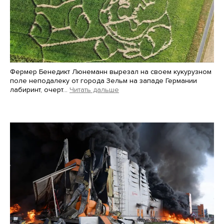
Фермер Бенедикт Люнеманн вырезал на своем кукурузном
поле неподалеку от города Зельм на западе Германии
лабиринт, очерт…
Читать дальше
Martin Meissner / AP / Scanpix / LETA