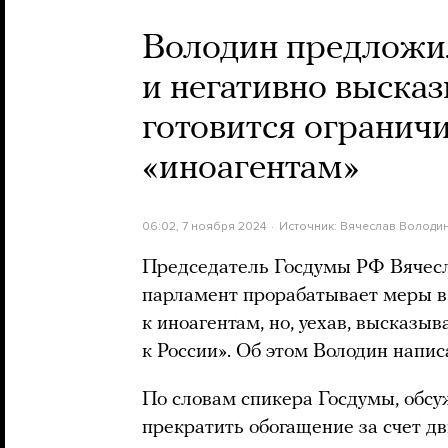
Володин предложил
и негативно высказ
готовится огранич
«иноагентам»
06:02, 7 ноября 2024
Источник:
Вячеслав Володи
Председатель Госдумы РФ Вячесл
парламент прорабатывает меры в 
к иноагентам, но, уехав, высказы
к России». Об этом Володин напис
По словам спикера Госдумы, обс
прекратить обогащение за счет д