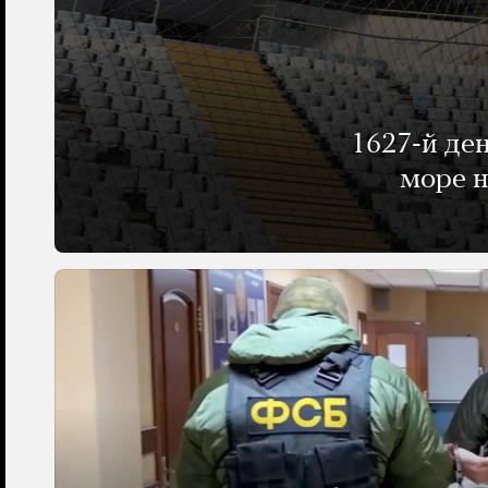
1627-й де
море н