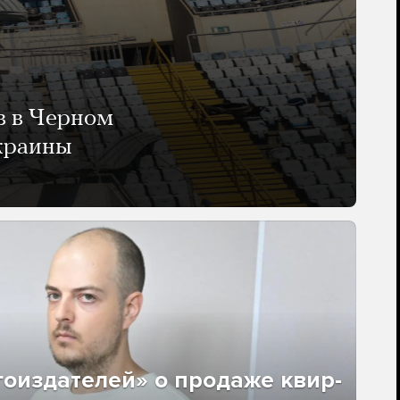
в в Черном
Украины
гоиздателей» о продаже квир-