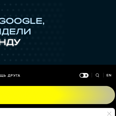
EN
ЩЬ ДРУГА