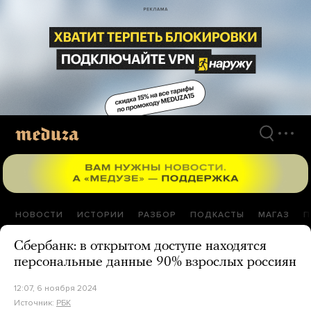
Перейти
к
материалам
НОВОСТИ
ИСТОРИИ
РАЗБОР
ПОДКАСТЫ
МАГАЗ
П
Сбербанк: в открытом доступе находятся
персональные данные 90% взрослых россиян
12:07, 6 ноября 2024
Источник:
РБК