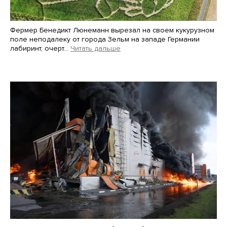
Фермер Бенедикт Люнеманн вырезал на своем кукурузном
поле неподалеку от города Зельм на западе Германии
лабиринт, очерт…
Читать дальше
Martin Meissner / AP / Scanpix / LETA