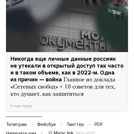
Никогда еще личные данные россиян
не утекали в открытый доступ так часто
и в таком объеме, как в 2022-м. Одна
из причин — война
Главное из доклада
«Сетевых свобод» + 10 советов для тех,
кто думает, как защититься
4 года назад
Телеграм
Фейсбук
Твиттер
PDF
Magic link
Что-что?
Напишите нам