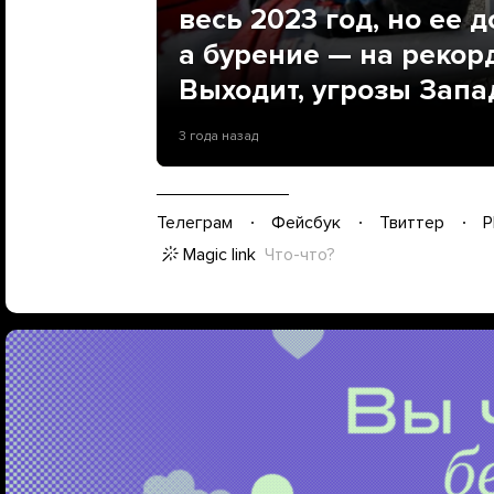
весь 2023 год, но ее 
а бурение — на рекор
Выходит, угрозы Запа
3 года назад
Телеграм
Фейсбук
Твиттер
P
Magic link
Что-что?