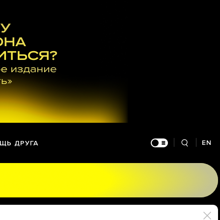
EN
ЩЬ ДРУГА