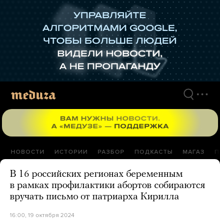
Перейти
к
материалам
НОВОСТИ
ИСТОРИИ
РАЗБОР
ПОДКАСТЫ
МАГАЗ
П
В 16 российских регионах беременным
в рамках профилактики абортов собираются
вручать письмо от патриарха Кирилла
16:00, 19 октября 2024