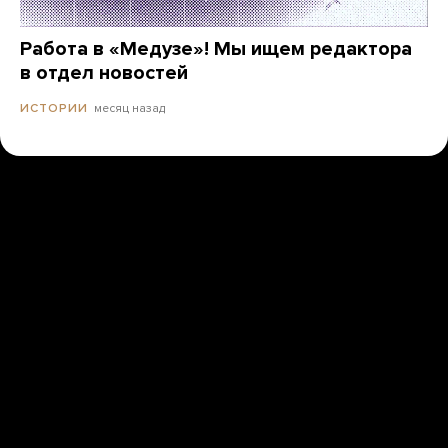
Работа в «Медузе»! Мы ищем редактора
в отдел новостей
месяц назад
ИСТОРИИ