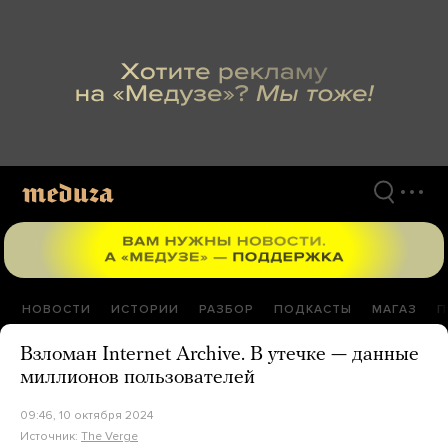
Перейти
к
материалам
НОВОСТИ
ИСТОРИИ
РАЗБОР
ПОДКАСТЫ
МАГАЗ
П
Взломан Internet Archive. В утечке — данные
миллионов пользователей
09:46, 10 октября 2024
Источник:
The Verge