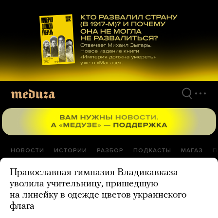
Перейти
к
материалам
НОВОСТИ
ИСТОРИИ
РАЗБОР
ПОДКАСТЫ
МАГАЗ
П
Православная гимназия Владикавказа
уволила учительницу, пришедшую
на линейку в одежде цветов украинского
флага