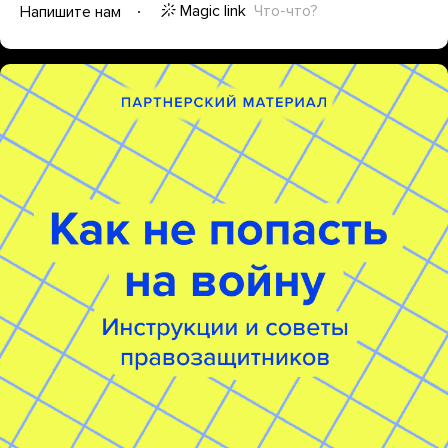
Magic link
Что-что?
Напишите нам