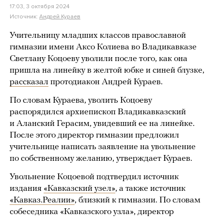
17:03, 3 октября 2024
Источник:
Андрей Кураев
Учительницу младших классов православной
гимназии имени Аксо Колиева во Владикавказе
Светлану Коцоеву уволили после того, как она
пришла на линейку в желтой юбке и синей блузке,
рассказал
протодиакон Андрей Кураев.
По словам Кураева, уволить Коцоеву
распорядился архиепископ Владикавказский
и Аланский Герасим, увидевший ее на линейке.
После этого директор гимназии предложил
учительнице написать заявление на увольнение
по собственному желанию, утверждает Кураев.
Увольнение Коцоевой подтвердил источник
издания
«Кавказский узел»
, а также источник
«Кавказ.Реалии»
, близкий к гимназии. По словам
собеседника «Кавказского узла», директор