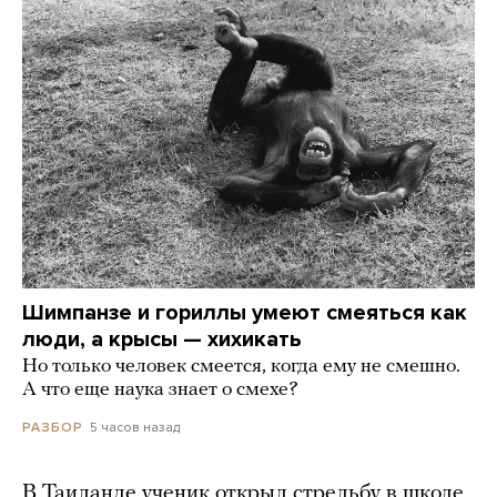
Шимпанзе и гориллы умеют смеяться как
люди, а крысы — хихикать
Но только человек смеется, когда ему не смешно.
А что еще наука знает о смехе?
5 часов назад
РАЗБОР
В Таиланде ученик открыл стрельбу в школе