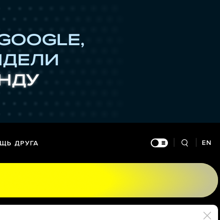
EN
ЩЬ ДРУГА