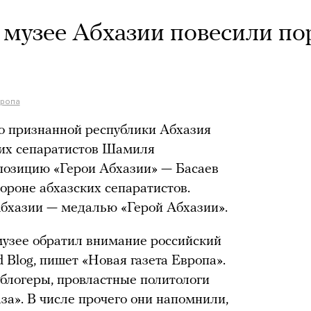
 музее Абхазии повесили по
вропа
о признанной республики Абхазия
ких сепаратистов Шамиля
позицию «Герои Абхазии» — Басаев
тороне абхазских сепаратистов.
бхазии — медалью «Герой Абхазии».
музее обратил внимание российский
Blog, пишет «Новая газета Европа».
блогеры, провластные политологи
за». В числе прочего они напомнили,