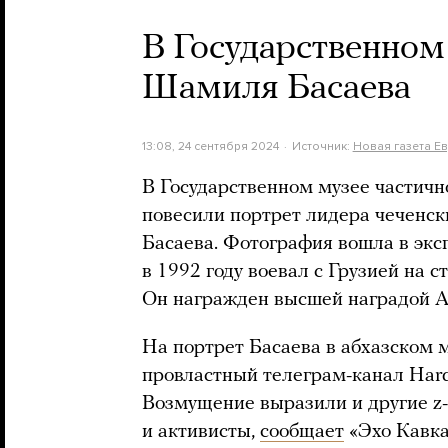
В Государственном
Шамиля Басаева
13:08, 24 сентября 2024
Источник:
Новая газета Е
В Государственном музее частичн
повесили портрет лидера чеченс
Басаева. Фотография вошла в экс
в 1992 году воевал с Грузией на с
Он награжден высшей наградой А
На портрет Басаева в абхазском 
провластный телеграм-канал Hard 
Возмущение выразили и другие z-
и активисты,
сообщает
«Эхо Кавка