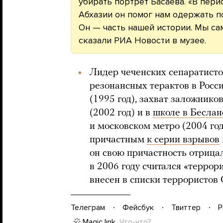
убирать портрет Басаева. «В пер
Абхазии он помог нам одержать п
Он — часть нашей истории. Мы са
сказали РИА Новости в музее.
Лидер чеченских сепаратист
резонансных терактов в Росс
(1995 год), захват заложнико
(2002 год) и в
школе в Беслан
и московском метро (2004 год
причастным
к серии взрывов
он свою причастность отрицал
в 2006 году считался «террор
внесен в списки террористов
Телеграм
Фейсбук
Твиттер
P
Magic link
Что-что?