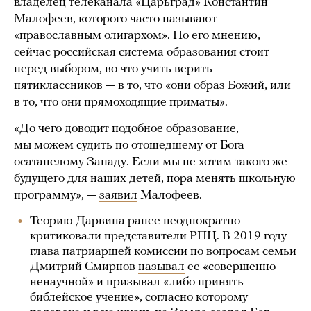
владелец телеканала «Царьград» Константин
Малофеев, которого часто называют
«православным олигархом». По его мнению,
сейчас российская система образования стоит
перед выбором, во что учить верить
пятиклассников — в то, что «они образ Божий, или
в то, что они прямоходящие приматы».
«До чего доводит подобное образование,
мы можем судить по отошедшему от Бога
осатанелому Западу. Если мы не хотим такого же
будущего для наших детей, пора менять школьную
программу», —
заявил
Малофеев.
Теорию Дарвина ранее неоднократно
критиковали представители РПЦ. В 2019 году
глава патриаршей комиссии по вопросам семьи
Дмитрий Смирнов
называл
ее «совершенно
ненаучной» и призывал «либо принять
библейское учение», согласно которому