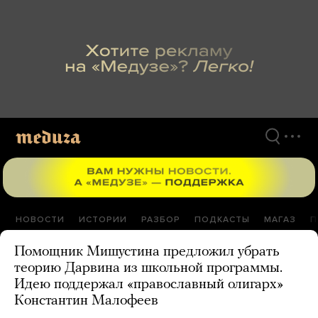
Перейти
к
материалам
НОВОСТИ
ИСТОРИИ
РАЗБОР
ПОДКАСТЫ
МАГАЗ
П
Помощник Мишустина предложил убрать
теорию Дарвина из школьной программы.
Идею поддержал «православный олигарх»
Константин Малофеев