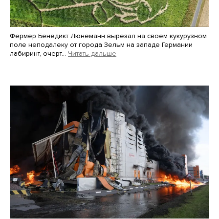
Фермер Бенедикт Люнеманн вырезал на своем кукурузном
поле неподалеку от города Зельм на западе Германии
лабиринт, очерт…
Читать дальше
Martin Meissner / AP / Scanpix / LETA