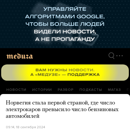
Перейти
к
материалам
НОВОСТИ
ИСТОРИИ
РАЗБОР
ПОДКАСТЫ
МАГАЗ
П
Норвегия стала первой страной, где число
электрокаров превысило число бензиновых
автомобилей
09:14, 18 сентября 2024