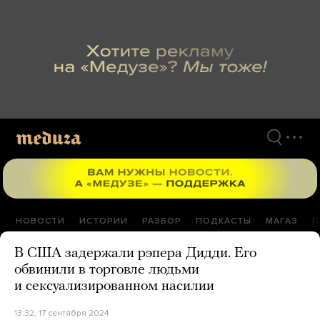
Перейти
к
материалам
НОВОСТИ
ИСТОРИИ
РАЗБОР
ПОДКАСТЫ
МАГАЗ
П
В США задержали рэпера Дидди. Его
обвинили в торговле людьми
и сексуализированном насилии
13:32, 17 сентября 2024