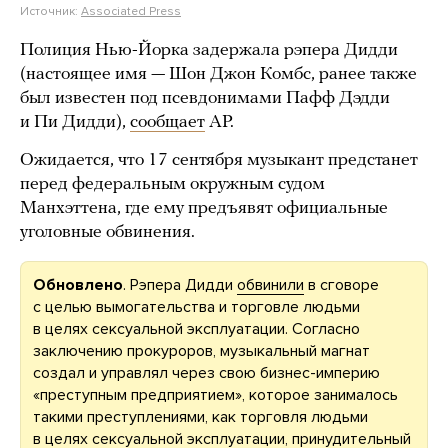
Источник:
Associated Press
Полиция Нью-Йорка задержала рэпера Дидди
(настоящее имя — Шон Джон Комбс, ранее также
был известен под псевдонимами Пафф Дэдди
и Пи Дидди),
сообщает
АР.
Ожидается, что 17 сентября музыкант предстанет
перед федеральным окружным судом
Манхэттена, где ему предъявят официальные
уголовные обвинения.
Обновлено
. Рэпера Дидди
обвинили
в сговоре
с целью вымогательства и торговле людьми
в целях сексуальной эксплуатации. Согласно
заключению прокуроров, музыкальный магнат
создал и управлял через свою бизнес-империю
«преступным предприятием», которое занималось
такими преступлениями, как торговля людьми
в целях сексуальной эксплуатации, принудительный