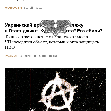
6 дней назад
НОВОСТИ
Украинский дрон попал по пляжу
в Геленджике. Куда он летел? Его сбили?
Точных ответов нет. Но недалеко от места
ЧП находится объект, который могла защищать
ПВО
3 карточки
5 дней назад
РАЗБОР