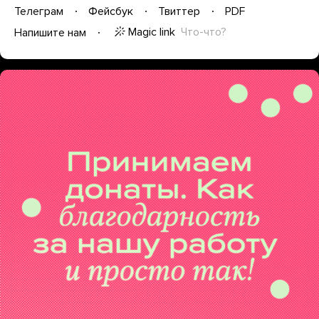
Телеграм
Фейсбук
Твиттер
PDF
Magic link
Что-что?
Напишите нам