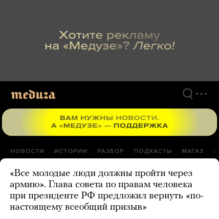
Перейти
к
материалам
НОВОСТИ
ИСТОРИИ
РАЗБОР
ПОДКАСТЫ
МАГАЗ
П
«Все молодые люди должны пройти через
армию». Глава совета по правам человека
при президенте РФ предложил вернуть «по-
настоящему всеобщий призыв»