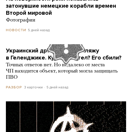
затонувшие немецкие корабли времен
Второй мировой
Фотографии
5 дней назад
НОВОСТИ
Украинский дрон попал по пляжу
в Геленджике. Куда он летел? Его сбили?
Точных ответов нет. Но недалеко от места
ЧП находится объект, который могла защищать
ПВО
3 карточки
5 дней назад
РАЗБОР