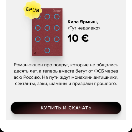
Кира Ярмыш, «Тут недалеко»