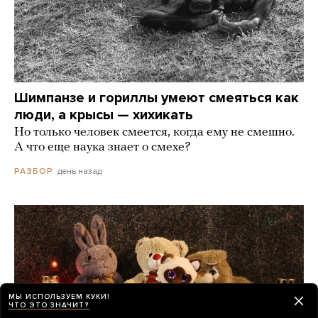
Шимпанзе и гориллы умеют смеяться как
люди, а крысы — хихикать
Но только человек смеется, когда ему не смешно.
А что еще наука знает о смехе?
день назад
РАЗБОР
МЫ ИСПОЛЬЗУЕМ КУКИ!
ЧТО ЭТО ЗНАЧИТ?