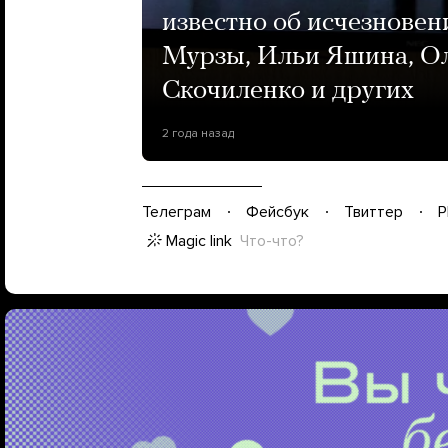
известно об исчезнове
Мурзы, Ильи Яшина, Ол
Скочиленко и других
2 года назад
Телеграм
Фейсбук
Твиттер
P
Magic link
Что-что?