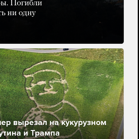
ры. Погибли
ть ни одну
ер вырезал на кукурузном
утина и Трампа