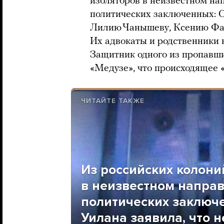
изоляторов в неизвестном на
политических заключенных: О
Лилию Чанышеву, Ксению Фад
Их адвокаты и родственники н
Защитник одного из пропавши
«Медузе», что происходящее «
ЧИТАЙТЕ ТАКЖЕ
Из российских колони
в неизвестном напра
политических заключ
Уилана заявила, что не