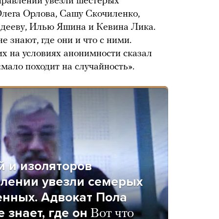
правлении увезли шестерых
лега Орлова, Сашу Скочиленко,
ееву, Илью Яшина и Кевина Лика.
е знают, где они и что с ними.
х на условиях анонимности сказал
мало походит на случайность».
й и изоляторов
влении увезли семерых
енных. Адвокат Пола
 знает, где он
Вот что