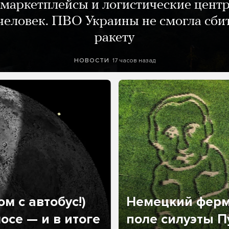
маркетплейсы и логистические цент
человек. ПВО Украины не смогла сби
ракету
17 часов назад
НОВОСТИ
м с автобус!)
Немецкий ферм
осе — и в итоге
поле силуэты П