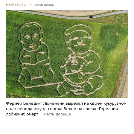
15 часов назад
НОВОСТИ
Фермер Бенедикт Люнеманн вырезал на своем кукурузном
поле неподалеку от города Зельм на западе Германии
лабиринт, очерт…
Читать дальше
Martin Meissner / AP / Scanpix / LETA