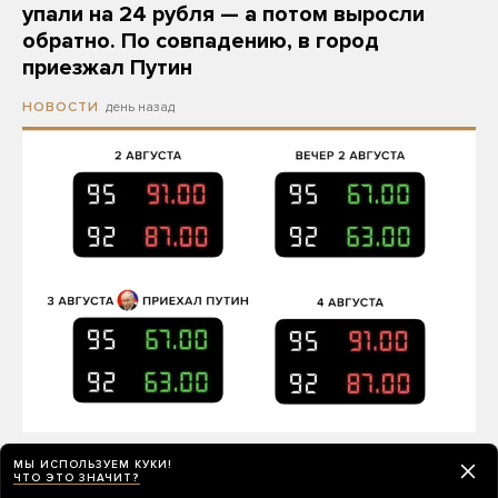
упали на 24 рубля — а потом выросли
обратно. По совпадению, в город
приезжал Путин
день назад
НОВОСТИ
Стоимость бензина на части заправок краевой сети
МЫ ИСПОЛЬЗУЕМ КУКИ!
«Красноярскнефтепродукт» резко снизилась к вечеру
ЧТО ЭТО ЗНАЧИТ?
воскресенья, 2 авгус…
Читать дальше