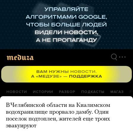
Перейти
к
материалам
НОВОСТИ
ИСТОРИИ
РАЗБОР
ПОДКАСТЫ
МАГАЗ
П
В Челябинской области на Киалимском
водохранилище прорвало дамбу. Один
поселок подтоплен, жителей еще троих
эвакуируют