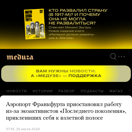
Перейти
к
материалам
НОВОСТИ
ИСТОРИИ
РАЗБОР
ПОДКАСТЫ
МАГАЗ
П
Аэропорт Франкфурта приостановил работу
из-за экоактивистов «Последнего поколения»,
приклеивших себя к взлетной полосе
07:16, 25 июля 2024