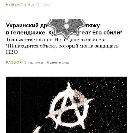
6 дней назад
НОВОСТИ
Украинский дрон попал по пляжу
в Геленджике. Куда он летел? Его сбили?
Точных ответов нет. Но недалеко от места
ЧП находится объект, который могла защищать
ПВО
3 карточки
6 дней назад
РАЗБОР