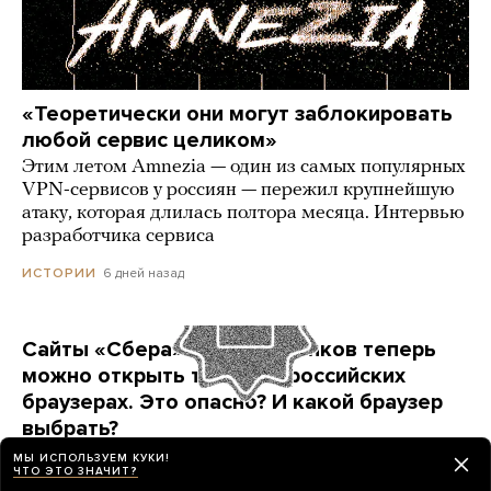
«Теоретически они могут заблокировать
любой сервис целиком»
Этим летом Amnezia — один из самых популярных
VPN-сервисов у россиян — пережил крупнейшую
атаку, которая длилась полтора месяца. Интервью
разработчика сервиса
6 дней назад
ИСТОРИИ
Сайты «Сбера» и других банков теперь
можно открыть только в российских
браузерах. Это опасно? И какой браузер
выбрать?
Короткая инструкция для тех, кто опасается
МЫ ИСПОЛЬЗУЕМ КУКИ!
ЧТО ЭТО ЗНАЧИТ?
переходить на продукты «Яндекса» и VK