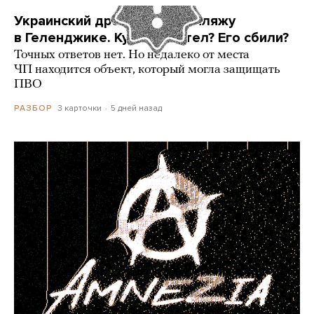
Украинский дрон попал по пляжу
в Геленджике. Куда он летел? Его сбили?
Точных ответов нет. Но недалеко от места
ЧП находится объект, который могла защищать
ПВО
3 карточки
5 дней назад
РАЗБОР