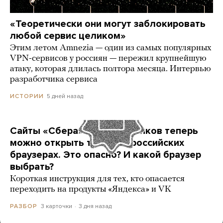
«Теоретически они могут заблокировать
любой сервис целиком»
Этим летом Amnezia — один из самых популярных
VPN-сервисов у россиян — пережил крупнейшую
атаку, которая длилась полтора месяца. Интервью
разработчика сервиса
5 дней назад
ИСТОРИИ
Сайты «Сбера» и других банков теперь
можно открыть только в российских
браузерах. Это опасно? И какой браузер
выбрать?
Короткая инструкция для тех, кто опасается
переходить на продукты «Яндекса» и VK
3 карточки
3 дня назад
РАЗБОР