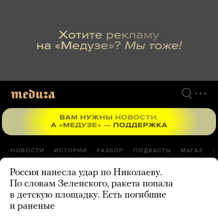
Перейти
к
материалам
НОВОСТИ
ИСТОРИИ
РАЗБОР
ПОДКАСТЫ
МАГАЗ
П
Россия нанесла удар по Николаеву.
По словам Зеленского, ракета попала
в детскую площадку. Есть погибшие
и раненые