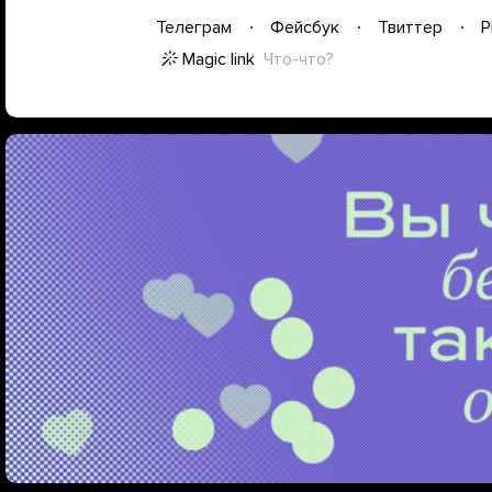
Телеграм
Фейсбук
Твиттер
P
Magic link
Что-что?