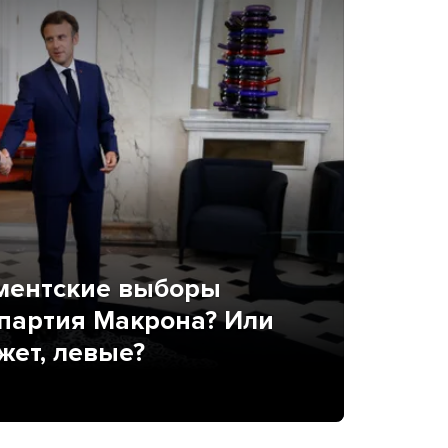
ментские выборы
 партия Макрона? Или
жет, левые?