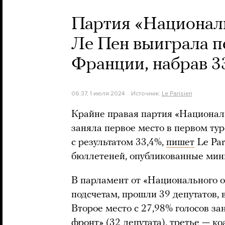
Партия «Национал
Ле Пен выиграла п
Франции, набрав 3
06:37, 1 июля 2024
Источник:
Le Parisien
Крайне правая партия «Национа
заняла первое место в первом ту
с результатом 33,4%,
пишет
Le Par
бюллетеней, опубликованные мин
В парламент от «Национального 
подсчетам, прошли 39 депутатов,
Второе место с 27,98% голосов з
фронт» (32 депутата), третье — 