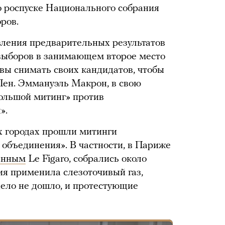
 роспуске Национального собрания
ров.
вления предварительных результатов
 выборов в занимающем второе место
товы снимать своих кандидатов, чтобы
Пен. Эммануэль Макрон, в свою
большой митинг» против
».
их городах прошли митинги
объединения». В частности, в Париже
анным
Le Figaro, собрались около
ия применила слезоточивый газ,
дело не дошло, и протестующие