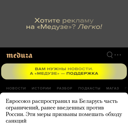
Перейти
к
материалам
НОВОСТИ
ИСТОРИИ
РАЗБОР
ПОДКАСТЫ
МАГАЗ
П
Евросоюз распространил на Беларусь часть
ограничений, ранее введенных против
России. Эти меры призваны помешать обходу
санкций