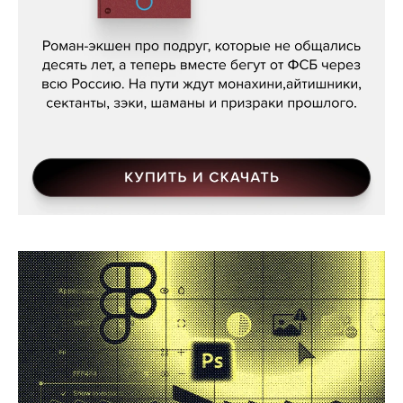
Кира Ярмыш, «Тут недалеко»