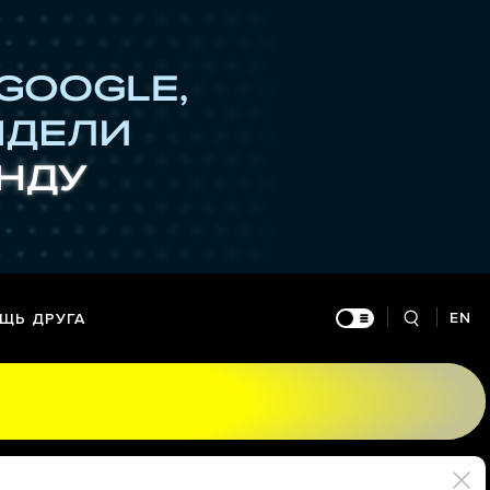
EN
ЩЬ ДРУГА