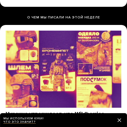
О ЧЕМ МЫ ПИСАЛИ НА ЭТОЙ НЕДЕЛЕ
Украина утверждает, что Wildberries
МЫ ИСПОЛЬЗУЕМ КУКИ!
помогает снабжать армию РФ. Это
ЧТО ЭТО ЗНАЧИТ?