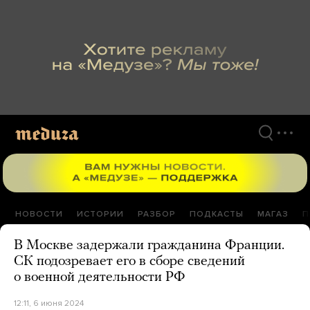
Перейти
к
материалам
НОВОСТИ
ИСТОРИИ
РАЗБОР
ПОДКАСТЫ
МАГАЗ
П
В Москве задержали гражданина Франции.
СК подозревает его в сборе сведений
о военной деятельности РФ
12:11, 6 июня 2024