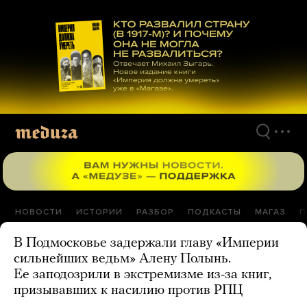
Перейти
к
материалам
НОВОСТИ
ИСТОРИИ
РАЗБОР
ПОДКАСТЫ
МАГАЗ
П
В Подмосковье задержали главу «Империи
сильнейших ведьм» Алену Полынь.
Ее заподозрили в экстремизме из-за книг,
призывавших к насилию против РПЦ