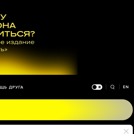
EN
ЩЬ ДРУГА