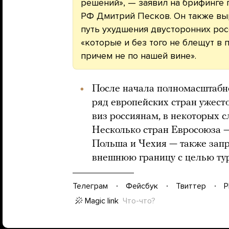
решений», — заявил на брифинге 
РФ Дмитрий Песков. Он также выр
путь ухудшения двусторонних ро
«которые и без того не блещут в 
причем не по нашей вине».
После начала полномасштабн
ряд европейских стран ужест
виз россиянам, в некоторых с
Несколько стран Евросоюза —
Польша и Чехия — также запр
внешнюю границу с целью ту
Телеграм
Фейсбук
Твиттер
P
Magic link
Что-что?