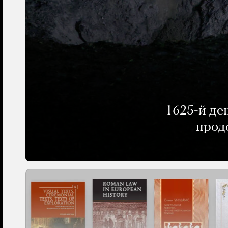
1625-й де
прод