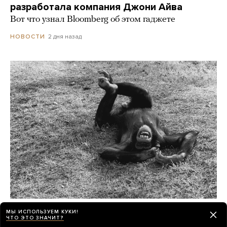
разработала компания Джони Айва
Вот что узнал Bloomberg об этом гаджете
2 дня назад
НОВОСТИ
Шимпанзе и гориллы умеют смеяться как
МЫ ИСПОЛЬЗУЕМ КУКИ!
ЧТО ЭТО ЗНАЧИТ?
люди, а крысы — хихикать