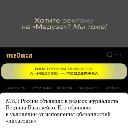
Перейти
к
материалам
НОВОСТИ
ИСТОРИИ
РАЗБОР
ПОДКАСТЫ
МАГАЗ
П
МВД России объявило в розыск журналиста
Богдана Бакалейко. Его обвиняют
в уклонении от исполнения обязанностей
«иноагента»