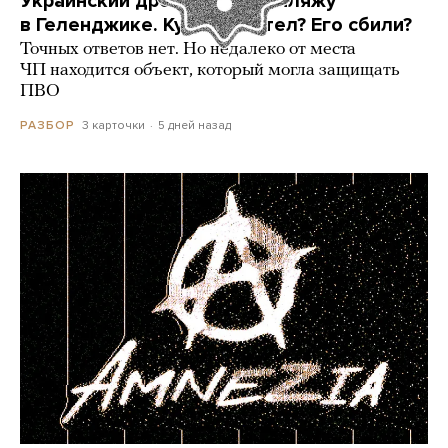
Украинский дрон попал по пляжу
в Геленджике. Куда он летел? Его сбили?
Точных ответов нет. Но недалеко от места
ЧП находится объект, который могла защищать
ПВО
3 карточки
5 дней назад
РАЗБОР