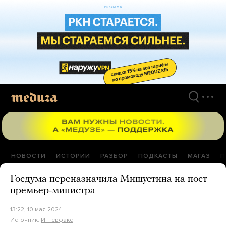
Перейти
к
материалам
НОВОСТИ
ИСТОРИИ
РАЗБОР
ПОДКАСТЫ
МАГАЗ
П
Госдума переназначила Мишустина на пост
премьер-министра
13:22, 10 мая 2024
Источник:
Интерфакс