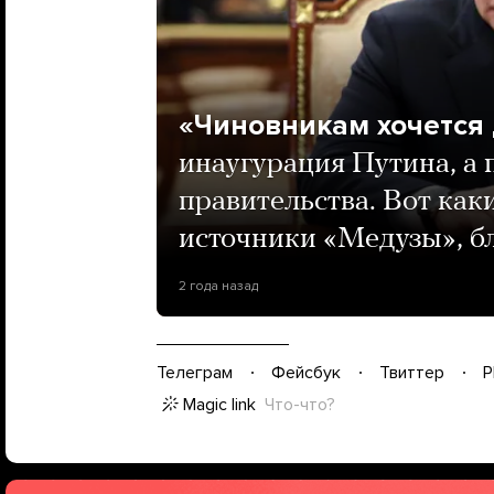
«Чиновникам хочется
инаугурация Путина, а
правительства. Вот как
источники «Медузы», б
2 года назад
Телеграм
Фейсбук
Твиттер
P
Magic link
Что-что?