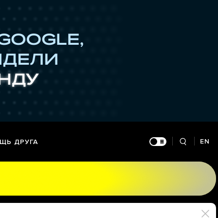
EN
ЩЬ ДРУГА