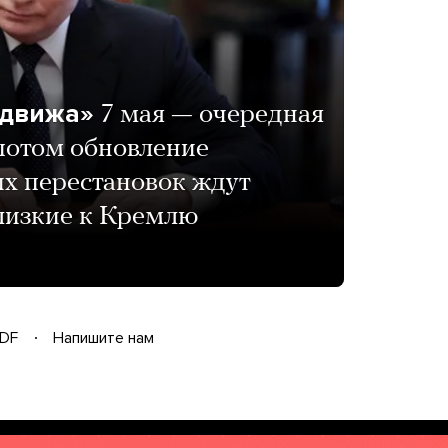
 движа»
7 мая — очередная
 потом обновление
их перестановок ждут
лизкие к Кремлю
DF
Напишите нам