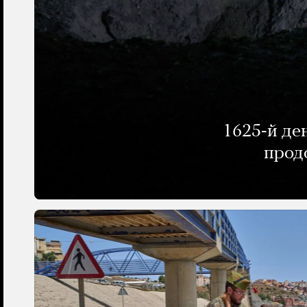
1625-й де
прод