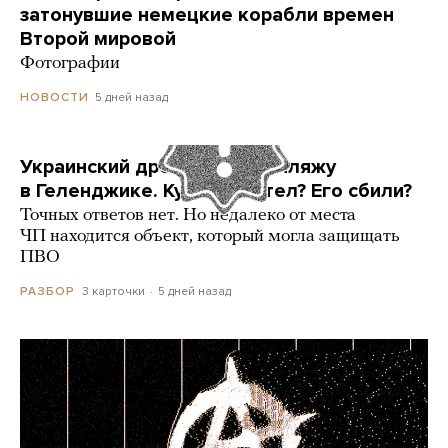
затонувшие немецкие корабли времен
Второй мировой
Фотографии
5 дней назад
НОВОСТИ
Украинский дрон попал по пляжу
в Геленджике. Куда он летел? Его сбили?
Точных ответов нет. Но недалеко от места
ЧП находится объект, который могла защищать
ПВО
3 карточки
5 дней назад
РАЗБОР