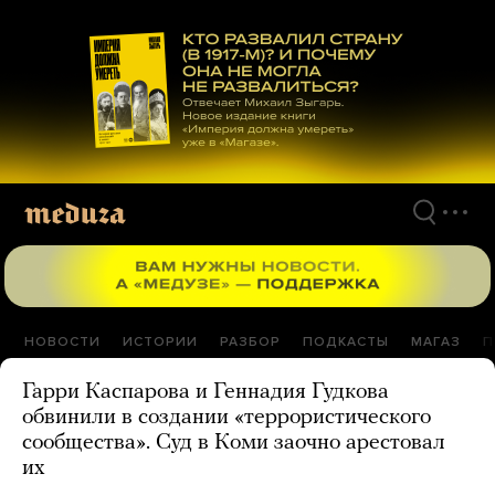
Перейти
к
материалам
НОВОСТИ
ИСТОРИИ
РАЗБОР
ПОДКАСТЫ
МАГАЗ
П
Гарри Каспарова и Геннадия Гудкова
обвинили в создании «террористического
сообщества». Суд в Коми заочно арестовал
их