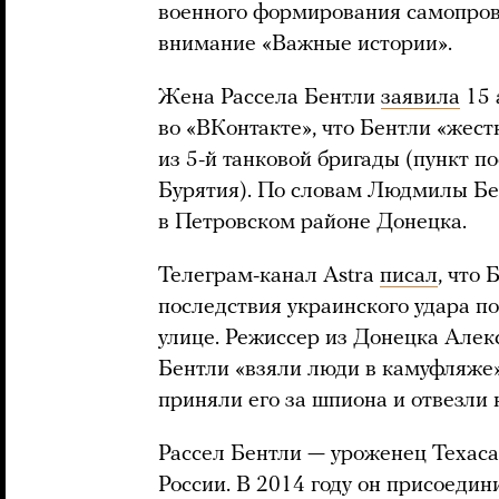
военного формирования самопро
внимание «Важные истории».
Жена Рассела Бентли
заявила
15 
во «ВКонтакте», что Бентли «жес
из 5-й танковой бригады (пункт п
Бурятия). По словам Людмилы Бен
в Петровском районе Донецка.
Телеграм-канал Astra
писал
, что
последствия украинского удара по
улице. Режиссер из Донецка Але
Бентли «взяли люди в камуфляже»
приняли его за шпиона и отвезли
Рассел Бентли — уроженец Техаса.
России. В 2014 году он присоеди