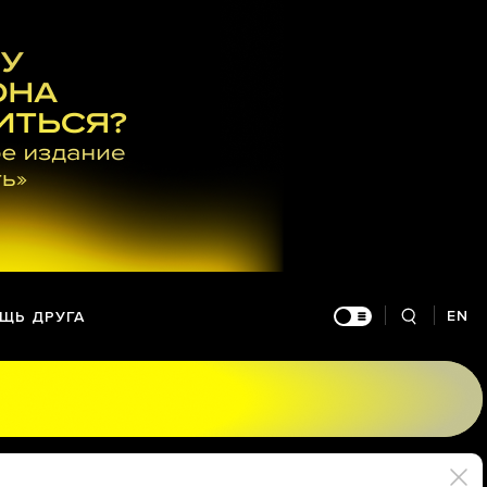
EN
ЩЬ ДРУГА