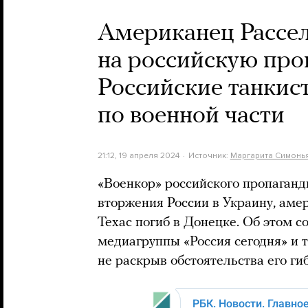
Американец Рассел
на российскую проп
Российские танкис
по военной части
21:12, 19 апреля 2024
Источник:
Маргарита Симонь
«Военкор» российского пропаганди
вторжения России в Украину, аме
Техас погиб в Донецке. Об этом 
медиагруппы «Россия сегодня» и
не раскрыв обстоятельства его гиб