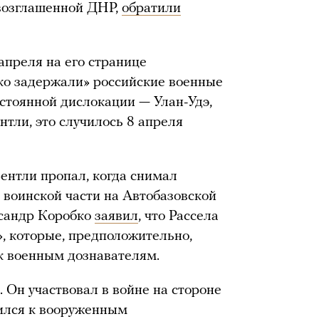
возглашенной ДНР,
обратили
апреля на его странице
тко задержали» российские военные
остоянной дислокации — Улан-Удэ,
тли, это случилось 8 апреля
 Бентли пропал, когда снимал
 воинской части на Автобазовской
ксандр Коробко
заявил
, что Рассела
, которые, предположительно,
 к военным дознавателям.
 Он участвовал в войне на стороне
нился к вооруженным