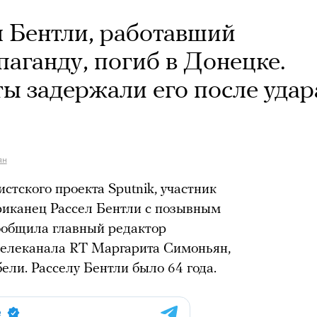
 Бентли, работавший
аганду, погиб в Донецке.
ты задержали его после удар
ян
стского проекта Sputnik, участник
риканец Рассел Бентли с позывным
сообщила главный редактор
 телеканала RT Маргарита Симоньян,
ели. Расселу Бентли было 64 года.