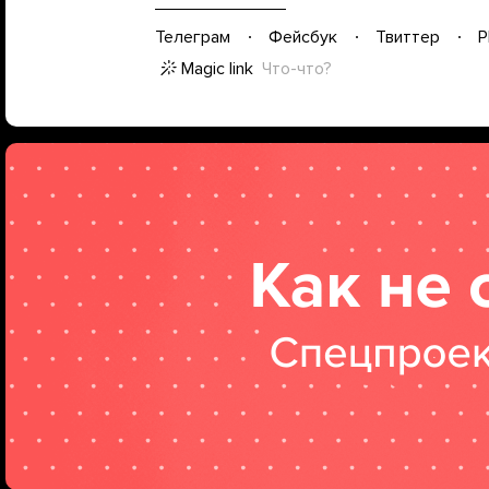
Телеграм
Фейсбук
Твиттер
P
Magic link
Что-что?