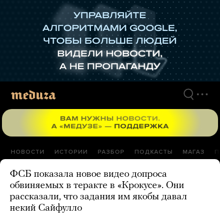
Перейти
к
материалам
НОВОСТИ
ИСТОРИИ
РАЗБОР
ПОДКАСТЫ
МАГАЗ
П
ФСБ показала новое видео допроса
обвиняемых в теракте в «Крокусе». Они
рассказали, что задания им якобы давал
некий Сайфулло