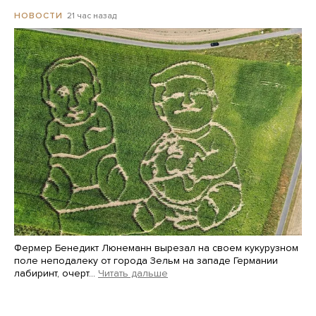
21 час назад
НОВОСТИ
Фермер Бенедикт Люнеманн вырезал на своем кукурузном
поле неподалеку от города Зельм на западе Германии
лабиринт, очерт…
Читать дальше
Martin Meissner / AP / Scanpix / LETA