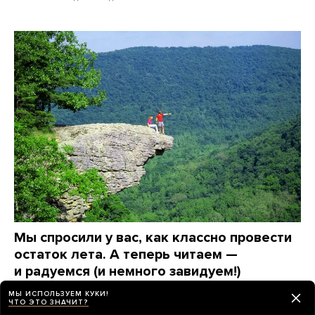
Мы спросили у вас, как классно провести
остаток лета. А теперь читаем —
и радуемся (и немного завидуем!)
Сборник лучших идей
МЫ ИСПОЛЬЗУЕМ КУКИ!
ЧТО ЭТО ЗНАЧИТ?
2 дня назад
ИСТОРИИ