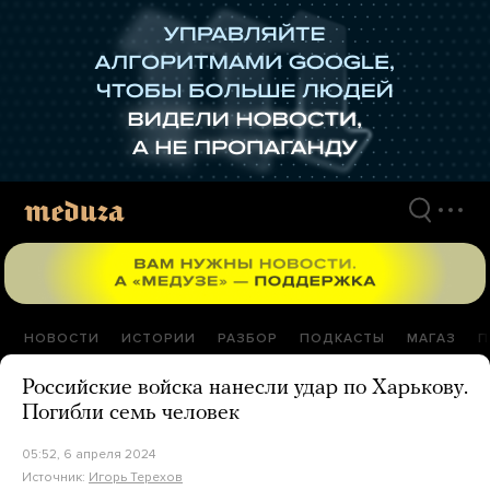
Перейти
к
материалам
НОВОСТИ
ИСТОРИИ
РАЗБОР
ПОДКАСТЫ
МАГАЗ
П
Российские войска нанесли удар по Харькову.
Погибли семь человек
05:52, 6 апреля 2024
Источник:
Игорь Терехов