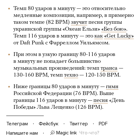
Темп 80 ударов в минуту — это относительно
медленные композиции, например, в примерно
таком темпе (82 BPM)
звучит
песня группы
украинской группы «Океан Ельзи»
«Без бою»
.
Темп 116 ударов в минуту — это
как
«Get Lucky»
от Daft Punk с Фарреллом Уильямсом.
При этом в узкую границу 80-116 ударов
в минуту не попадает большинство
музыкальных произведений: темп
транса
—
130-160 BPM, темп
техно
— 120-150 BPM.
Ниже границы 80 ударов в минуту —
гимн
Российской Федерации (76 BPM). Выше
границы 116 ударов в минуту —
песня
«День
Победы» Льва Лещенко (126 BPM).
Телеграм
Фейсбук
Твиттер
PDF
Magic link
Что-что?
Напишите нам