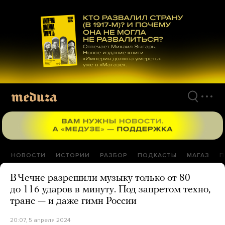
Перейти
к
материалам
НОВОСТИ
ИСТОРИИ
РАЗБОР
ПОДКАСТЫ
МАГАЗ
П
В Чечне разрешили музыку только от 80
до 116 ударов в минуту. Под запретом техно,
транс — и даже гимн России
20:07, 5 апреля 2024