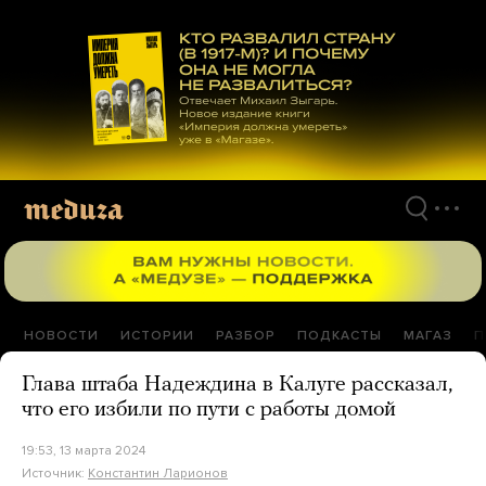
Перейти
к
материалам
НОВОСТИ
ИСТОРИИ
РАЗБОР
ПОДКАСТЫ
МАГАЗ
П
Глава штаба Надеждина в Калуге рассказал,
что его избили по пути с работы домой
19:53, 13 марта 2024
Источник:
Константин Ларионов