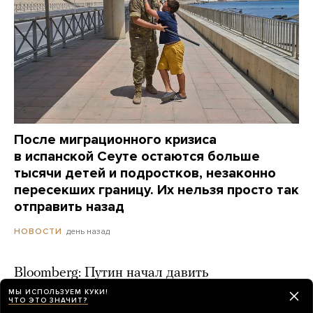
После миграционного кризиса
в испанской Сеуте остаются больше
тысячи детей и подростков, незаконно
пересекших границу. Их нельзя просто так
отправить назад
день назад
НОВОСТИ
Bloomberg: Путин начал давить
на Набиуллину из-за ключевой ставки
МЫ ИСПОЛЬЗУЕМ КУКИ!
ЧТО ЭТО ЗНАЧИТ?
день назад