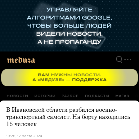
Перейти
к
материалам
НОВОСТИ
ИСТОРИИ
РАЗБОР
ПОДКАСТЫ
МАГАЗ
П
В Ивановской области разбился военно-
транспортный самолет. На борту находились
15 человек
10:26, 12 марта 2024