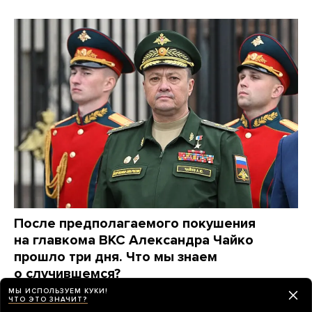
После предполагаемого покушения
на главкома ВКС Александра Чайко
прошло три дня. Что мы знаем
о случившемся?
Похоже, сам генерал жив, но его дочь пострадала,
МЫ ИСПОЛЬЗУЕМ КУКИ!
ЧТО ЭТО ЗНАЧИТ?
а зять мог погибнуть