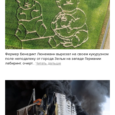
Фермер Бенедикт Люнеманн вырезал на своем кукурузном
поле неподалеку от города Зельм на западе Германии
лабиринт, очерт…
Читать дальше
Martin Meissner / AP / Scanpix / LETA