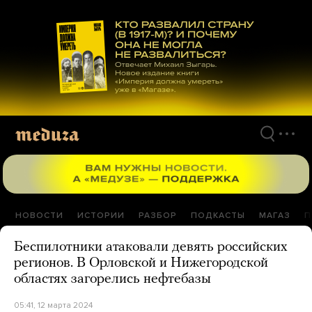
Перейти
к
материалам
НОВОСТИ
ИСТОРИИ
РАЗБОР
ПОДКАСТЫ
МАГАЗ
П
Беспилотники атаковали девять российских
регионов. В Орловской и Нижегородской
областях загорелись нефтебазы
05:41, 12 марта 2024